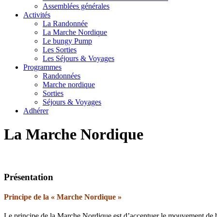
Assemblées générales
Activités
La Randonnée
La Marche Nordique
Le bungy Pump
Les Sorties
Les Séjours & Voyages
Programmes
Randonnées
Marche nordique
Sorties
Séjours & Voyages
Adhérer
La Marche Nordique
Présentation
Principe de la « Marche Nordique »
Le principe de la Marche Nordique est d’accentuer le mouvement de bala