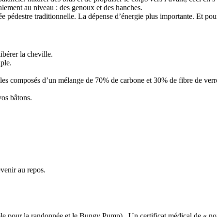
ipalement au niveau : des genoux et des hanches.
pédestre traditionnelle. La dépense d’énergie plus importante. Et pourt
bérer la cheville.
ple.
les composés d’un mélange de 70% de carbone et 30% de fibre de verre, m
vos bâtons.
evenir au repos.
le pour la randonnée et le Bungy Pump) . Un certificat médical de « non 