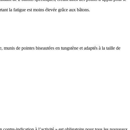
ant la fatigue est moins élevée grâce aux bâtons.
unis de pointes biseautées en tungstène et adaptés à la taille de
contre-indication à l’activité » est obligatoire pour tous les nouveaux