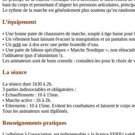
haut du corps et permettant d’aligner les pressions articulaires, princ
Le rythme de la marche est généralement plus soutenu qu’en randonnée 
L’équipement
• Une bonne paire de chaussures de marche, souple à tige basse pour li
• Un vêtement haut laissant évacuer la transpiration et un pantalon sou
• Un
petit
sac à dos avec une petite bouteille d’eau.
• Une paire de bâtons spécifiques « Marche Nordique », non rétractab
l’utilisateur (pas d’aluminium !).
Les animateurs sont de bons conseils : c
onsultez-les pour le choix de 
La séance
La séance dure 1h30 à 2h.
3 parties indissociables et obligatoires :
• Echauffements : 10 à 15mn.
• Marche active : 1h à 2h
.
• Etirements : 10 à 15mn. Evitent les courbatures et laissent le corps r
Tous les animateurs sont diplômés.
Renseignements pratiques
L’adhésion à l’association est indispensable + la licence FFRP ( valab