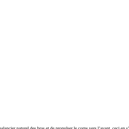
ncier naturel des bras et de propulser le corps vers l’avant, ceci en s’